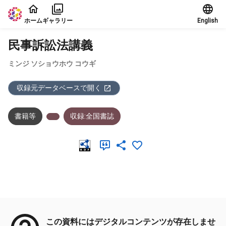
本文に飛ぶ
ホーム
ギャラリー
English
民事訴訟法講義
ミンジ ソショウホウ コウギ
収録元データベースで開く
書籍等
収録:全国書誌
メタデータ
この資料にはデジタルコンテンツが存在しませ