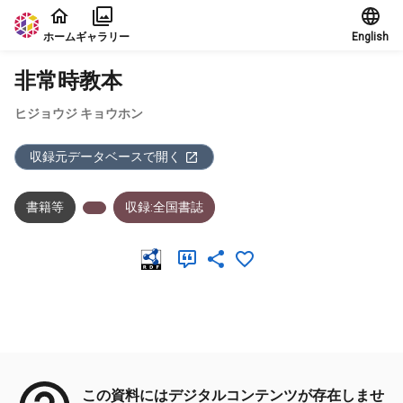
本文に飛ぶ
ホーム
ギャラリー
English
非常時教本
ヒジョウジ キョウホン
収録元データベースで開く
書籍等
収録:全国書誌
メタデータ
この資料にはデジタルコンテンツが存在しませ