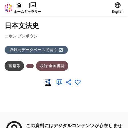
本文に飛ぶ
ホーム
ギャラリー
English
日本文法史
ニホン ブンポウシ
収録元データベースで開く
書籍等
収録:全国書誌
メタデータ
この資料にはデジタルコンテンツが存在しませ