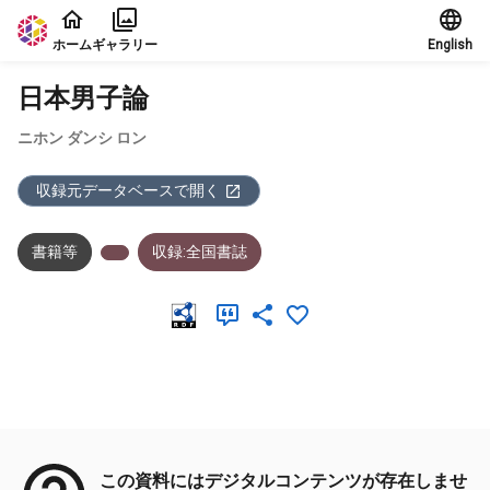
本文に飛ぶ
ホーム
ギャラリー
English
日本男子論
ニホン ダンシ ロン
収録元データベースで開く
書籍等
収録:全国書誌
メタデータ
この資料にはデジタルコンテンツが存在しませ