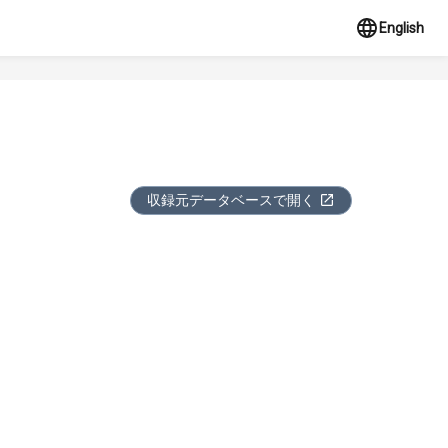
English
収録元データベースで開く