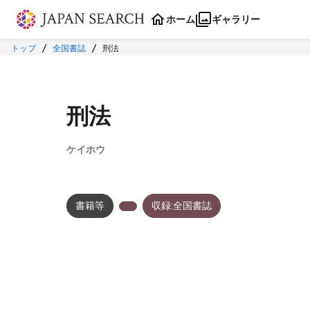
本文に飛ぶ
ホーム
ギャラリー
トップ
全国書誌
刑法
刑法
ケイホウ
書籍等
収録:全国書誌