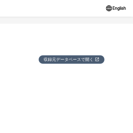
English
収録元データベースで開く