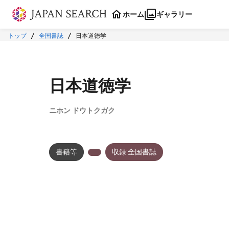
本文に飛ぶ
ホーム
ギャラリー
トップ
全国書誌
日本道徳学
日本道徳学
ニホン ドウトクガク
書籍等
収録:全国書誌