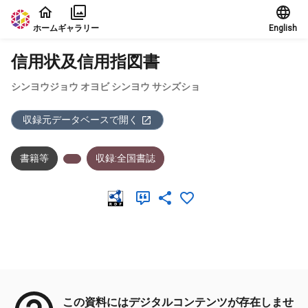
本文に飛ぶ
ホーム
ギャラリー
English
信用状及信用指図書
シンヨウジョウ オヨビ シンヨウ サシズショ
収録元データベースで開く
書籍等
収録:全国書誌
メタデータ
この資料にはデジタルコンテンツが存在しませ