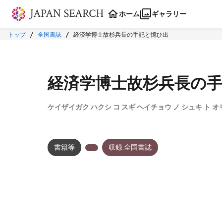
本文に飛ぶ
ホーム
ギャラリー
トップ
全国書誌
経済学博士故杉兵長の手記と憶ひ出
経済学博士故杉兵長の
ケイザイガク ハクシ コ スギ ヘイチョウ ノ シュキ ト 
書籍等
収録:全国書誌