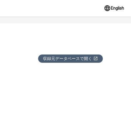
English
収録元データベースで開く