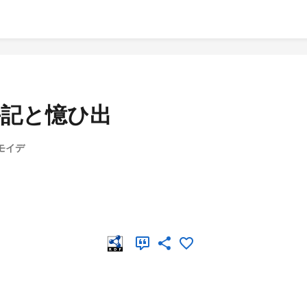
手記と憶ひ出
オモイデ