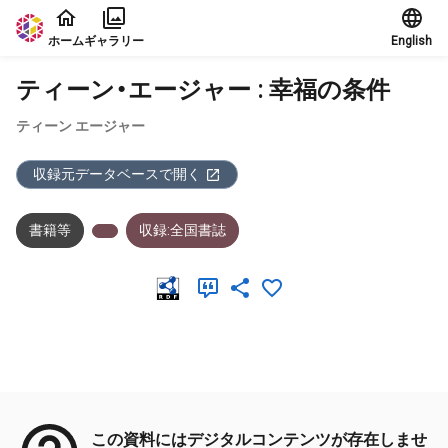
本文に飛ぶ
ホーム
ギャラリー
English
ティーン・エージャー : 幸福の条件
ティーン エージャー
収録元データベースで開く
書籍等
収録:全国書誌
メタデータ
この資料にはデジタルコンテンツが存在しませ