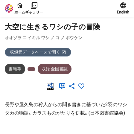
本文に飛ぶ
ホーム
ギャラリー
English
大空に生きるワシの子の冒険
オオゾラ ニ イキル ワシ ノ コ ノ ボウケン
収録元データベースで開く
書籍等
収録:全国書誌
長野や屋久島の狩人からの聞き書きに基づいた2羽のワシ
ダカの物語。カラスものがたりを併載。(日本図書館協会)