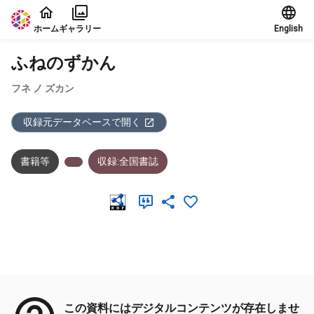
本文に飛ぶ
ホーム
ギャラリー
English
ふねのずかん
フネ ノ ズカン
収録元データベースで開く
書籍等
収録:全国書誌
メタデータ
この資料にはデジタルコンテンツが存在しませ