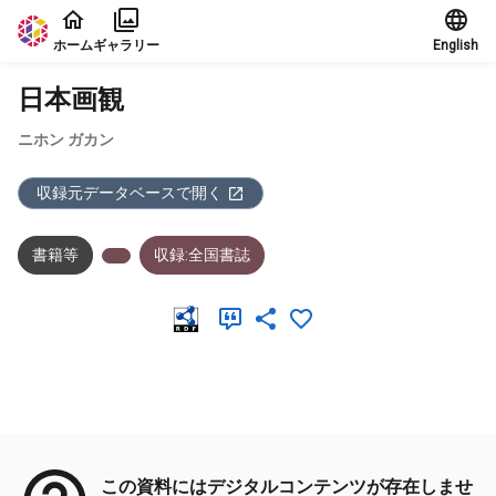
本文に飛ぶ
ホーム
ギャラリー
English
日本画観
ニホン ガカン
収録元データベースで開く
書籍等
収録:全国書誌
メタデータ
この資料にはデジタルコンテンツが存在しませ