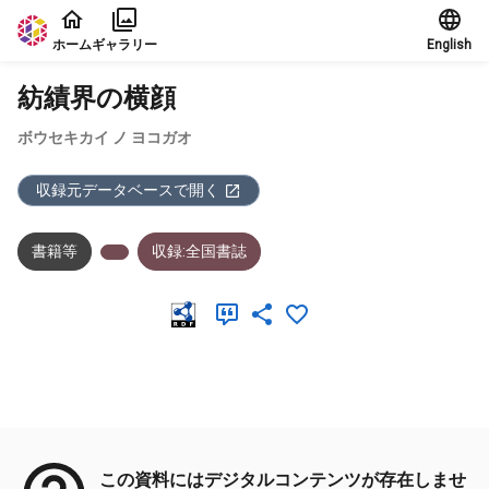
本文に飛ぶ
ホーム
ギャラリー
English
紡績界の横顔
ボウセキカイ ノ ヨコガオ
収録元データベースで開く
書籍等
収録:全国書誌
メタデータ
この資料にはデジタルコンテンツが存在しませ