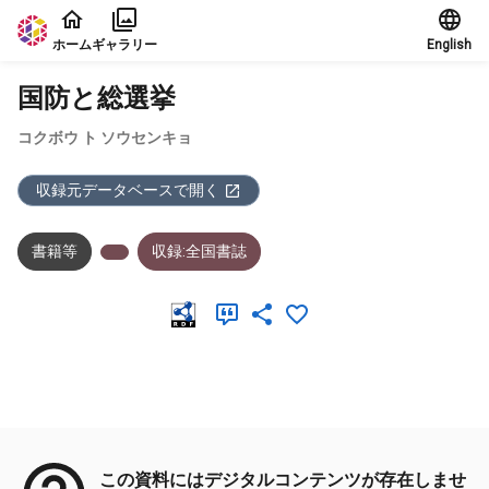
本文に飛ぶ
ホーム
ギャラリー
English
国防と総選挙
コクボウ ト ソウセンキョ
収録元データベースで開く
書籍等
収録:全国書誌
メタデータ
この資料にはデジタルコンテンツが存在しませ