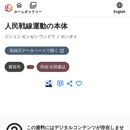
本文に飛ぶ
ホーム
ギャラリー
English
人民戦線運動の本体
ジンミン センセン ウンドウ ノ ホンタイ
収録元データベースで開く
書籍等
収録:全国書誌
メタデータ
この資料にはデジタルコンテンツが存在しませ