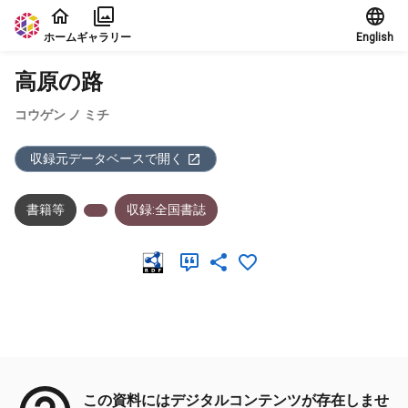
本文に飛ぶ
ホーム
ギャラリー
English
高原の路
コウゲン ノ ミチ
収録元データベースで開く
書籍等
収録:全国書誌
メタデータ
この資料にはデジタルコンテンツが存在しませ