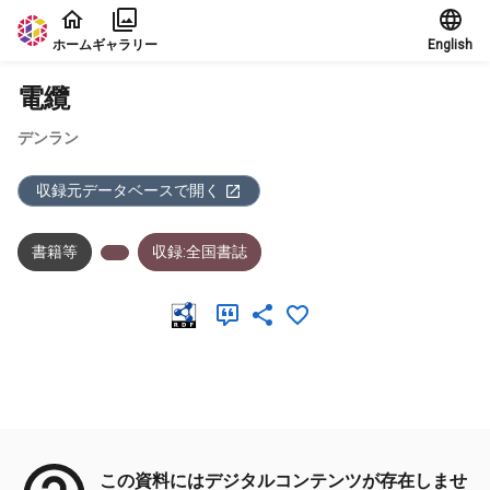
本文に飛ぶ
ホーム
ギャラリー
English
電纜
デンラン
収録元データベースで開く
書籍等
収録:全国書誌
メタデータ
この資料にはデジタルコンテンツが存在しませ