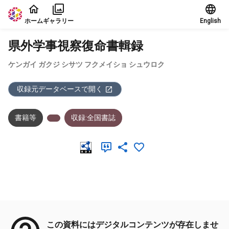
本文に飛ぶ
ホーム
ギャラリー
English
県外学事視察復命書輯録
ケンガイ ガクジ シサツ フクメイショ シュウロク
収録元データベースで開く
書籍等
収録:全国書誌
メタデータ
この資料にはデジタルコンテンツが存在しませ