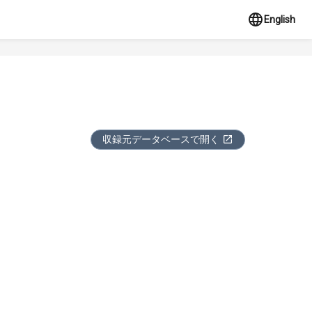
English
収録元データベースで開く