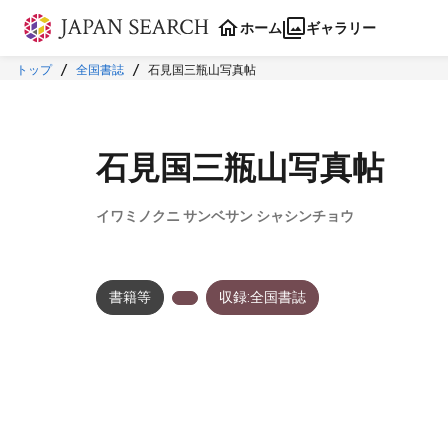
本文に飛ぶ
ホーム
ギャラリー
トップ
全国書誌
石見国三瓶山写真帖
石見国三瓶山写真帖
イワミノクニ サンベサン シャシンチョウ
書籍等
収録:全国書誌