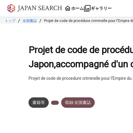
本文に飛ぶ
ホーム
ギャラリー
トップ
全国書誌
Projet de code de procédure criminelle pour l'Empir
Projet de code de procédu
Japon,accompagné d'un 
Projet de code de procedure criminelle pour l'Empire
書籍等
収録:全国書誌