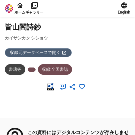
本文に飛ぶ
ホーム
ギャラリー
English
皆山閣詩鈔
カイサンカク シショウ
収録元データベースで開く
書籍等
収録:全国書誌
メタデータ
この資料にはデジタルコンテンツが存在しませ