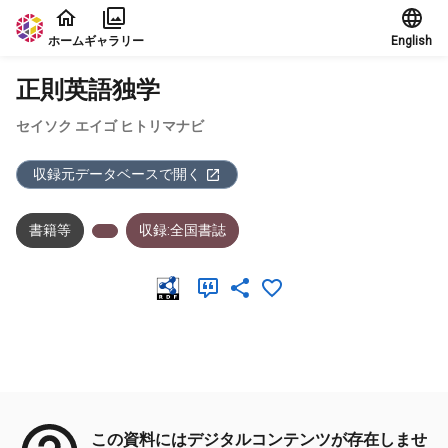
本文に飛ぶ
ホーム
ギャラリー
English
正則英語独学
セイソク エイゴ ヒトリマナビ
収録元データベースで開く
書籍等
収録:全国書誌
メタデータ
この資料にはデジタルコンテンツが存在しませ