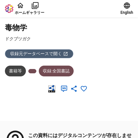
本文に飛ぶ
ホーム
ギャラリー
English
毒物学
ドクブツガク
収録元データベースで開く
書籍等
収録:全国書誌
メタデータ
この資料にはデジタルコンテンツが存在しませ