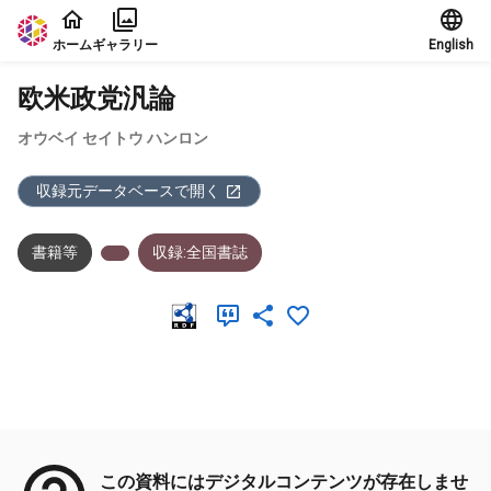
本文に飛ぶ
ホーム
ギャラリー
English
欧米政党汎論
オウベイ セイトウ ハンロン
収録元データベースで開く
書籍等
収録:全国書誌
メタデータ
この資料にはデジタルコンテンツが存在しませ