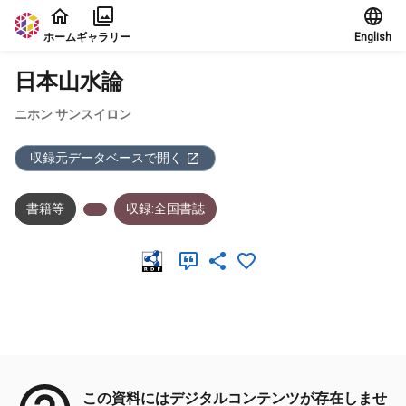
本文に飛ぶ
ホーム
ギャラリー
English
日本山水論
ニホン サンスイロン
収録元データベースで開く
書籍等
収録:全国書誌
メタデータ
この資料にはデジタルコンテンツが存在しませ