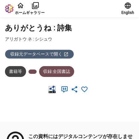
本文に飛ぶ
ホーム
ギャラリー
English
ありがとうね : 詩集
アリガトウ ネ : シシュウ
収録元データベースで開く
書籍等
収録:全国書誌
メタデータ
この資料にはデジタルコンテンツが存在しませ