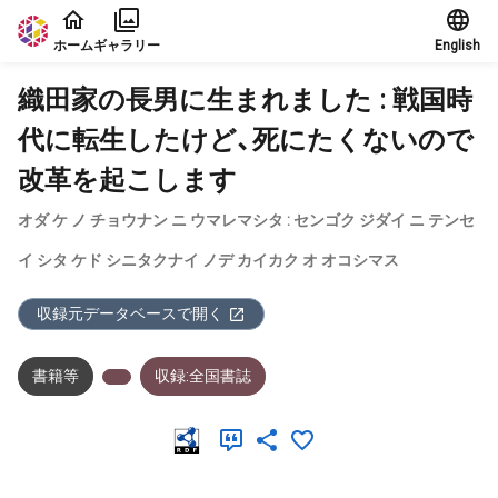
本文に飛ぶ
ホーム
ギャラリー
English
織田家の長男に生まれました : 戦国時
代に転生したけど、死にたくないので
改革を起こします
オダ ケ ノ チョウナン ニ ウマレマシタ : センゴク ジダイ ニ テンセ
イ シタ ケド シニタクナイ ノデ カイカク オ オコシマス
収録元データベースで開く
書籍等
収録:全国書誌