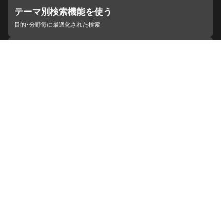
テーマ別検索機能を使う
目的・分野毎に最適化された検索
施設・機関を見つける
ジャパンサーチと連携している組織
ジャパンサーチの概要
ヘルプ
お知らせ
サイトポリシー
お問い合わせ
連携をご希望の機関の方へ
開発者の方へ
ジャパンサーチラボ
YouTube
Facebook
X
Instagram
デジタルアーカイブ推進に関する検討会