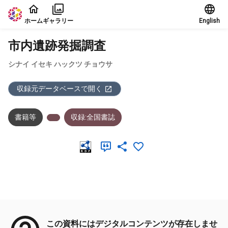
本文に飛ぶ
ホーム
ギャラリー
English
市内遺跡発掘調査
シナイ イセキ ハックツ チョウサ
収録元データベースで開く
書籍等
収録:全国書誌
メタデータ
この資料にはデジタルコンテンツが存在しませ