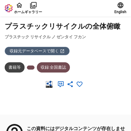
本文に飛ぶ
ホーム
ギャラリー
English
プラスチックリサイクルの全体俯瞰
プラスチック リサイクル ノ ゼンタイ フカン
収録元データベースで開く
書籍等
収録:全国書誌
メタデータ
この資料にはデジタルコンテンツが存在しませ