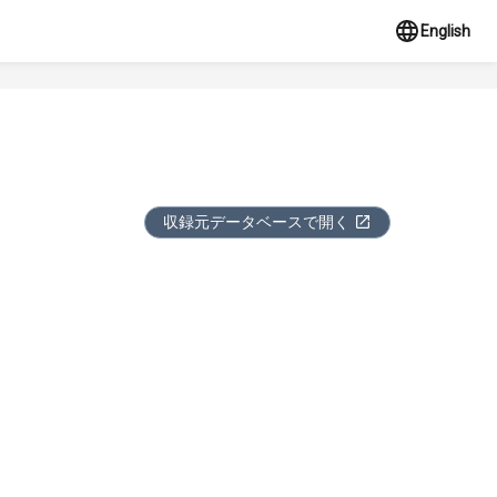
English
収録元データベースで開く