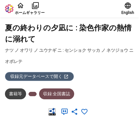
本文に飛ぶ
ホーム
ギャラリー
English
夏の終わりの夕凪に : 染色作家の熱情
に溺れて
ナツ ノ オワリ ノ ユウナギ ニ : センショク サッカ ノ ネツジョウ ニ
オボレテ
収録元データベースで開く
書籍等
収録:全国書誌