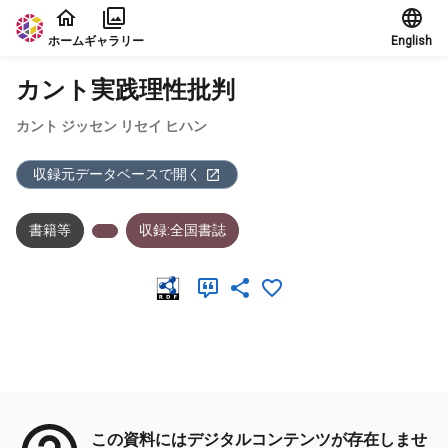
本文に飛ぶ
ホーム
ギャラリー
English
カント実践理性批判
カント ジッセン リセイ ヒハン
収録元データベースで開く
書籍等
収録:全国書誌
メタデータ
この資料にはデジタルコンテンツが存在しませ