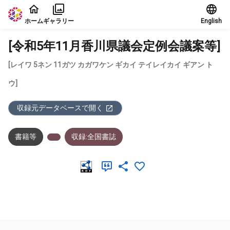
本文に飛ぶ
ホーム
ギャラリー
English
[令和5年11月香川県議会定例会議案等]
[レイワ 5ネン 11ガツ カガワケン ギカイ テイレイカイ ギアン ト
ウ]
収録元データベースで開く
書籍等
収録:全国書誌
メタデータ