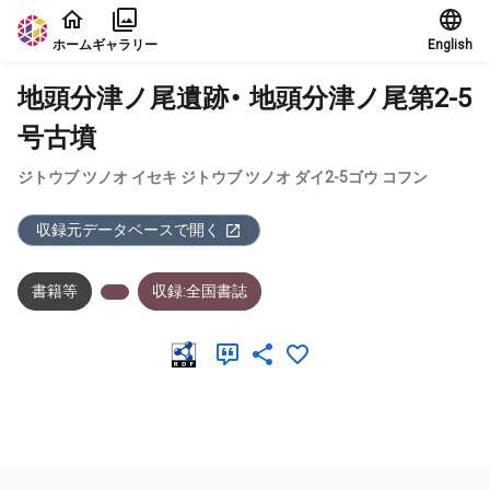
本文に飛ぶ
ホーム
ギャラリー
English
地頭分津ノ尾遺跡・ 地頭分津ノ尾第2-5
号古墳
ジトウブ ツノオ イセキ ジトウブ ツノオ ダイ2-5ゴウ コフン
収録元データベースで開く
書籍等
収録:全国書誌
メタデータ