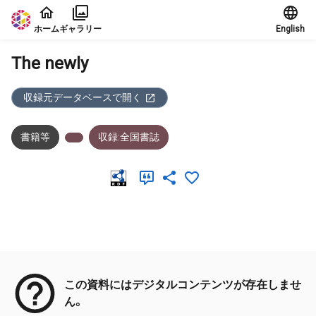
本文に飛ぶ
ホーム
ギャラリー
English
The newly
収録元データベースで開く
書籍等
収録:全国書誌
メタデータ
この資料にはデジタルコンテンツが存在しませ
ん。