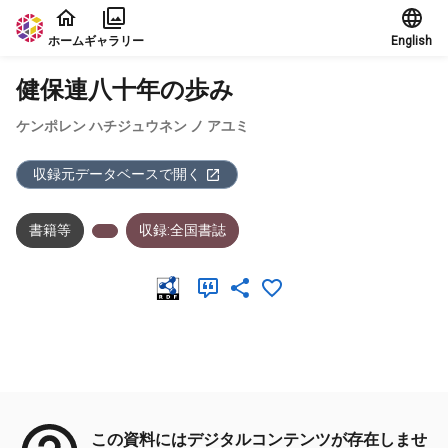
本文に飛ぶ
ホーム
ギャラリー
English
健保連八十年の歩み
ケンポレン ハチジュウネン ノ アユミ
収録元データベースで開く
書籍等
収録:全国書誌
メタデータ
この資料にはデジタルコンテンツが存在しませ