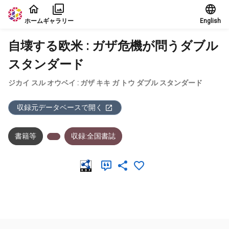
本文に飛ぶ
ホーム
ギャラリー
English
自壊する欧米 : ガザ危機が問うダブル
スタンダード
ジカイ スル オウベイ : ガザ キキ ガ トウ ダブル スタンダード
収録元データベースで開く
書籍等
収録:全国書誌
メタデータ