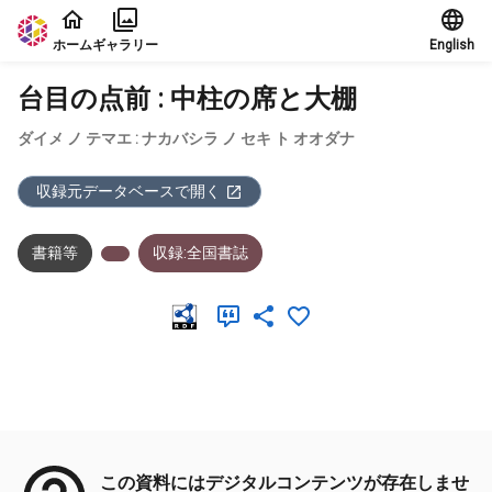
本文に飛ぶ
ホーム
ギャラリー
English
台目の点前 : 中柱の席と大棚
ダイメ ノ テマエ : ナカバシラ ノ セキ ト オオダナ
収録元データベースで開く
書籍等
収録:全国書誌
メタデータ
この資料にはデジタルコンテンツが存在しませ