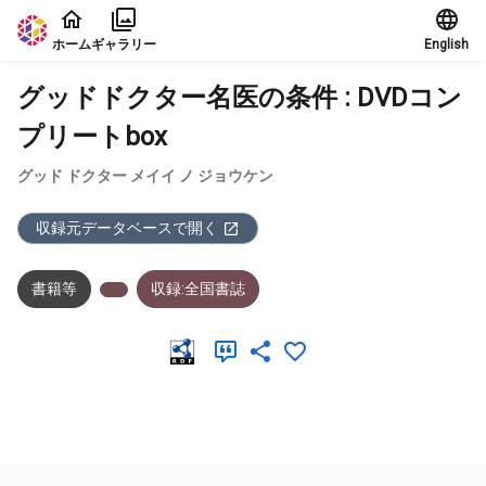
本文に飛ぶ
ホーム
ギャラリー
English
グッドドクター名医の条件 : DVDコン
プリートbox
グッド ドクター メイイ ノ ジョウケン
収録元データベースで開く
書籍等
収録:全国書誌
メタデータ