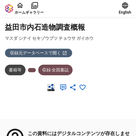
本文に飛ぶ
ホーム
ギャラリー
English
益田市内石造物調査概報
マスダ シナイ セキゾウブツ チョウサ ガイホウ
収録元データベースで開く
書籍等
収録:全国書誌
メタデータ
この資料にはデジタルコンテンツが存在しませ