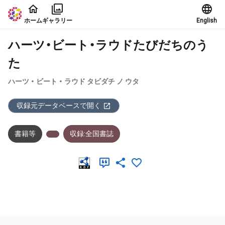
本文に飛ぶ
ホーム
ギャラリー
English
ハーツ・ビート・ラウドたびだちのう
た
ハーツ ・ ビート ・ ラウド タビダチ ノ ウタ
収録元データベースで開く
書籍等
収録:全国書誌
メタデータ