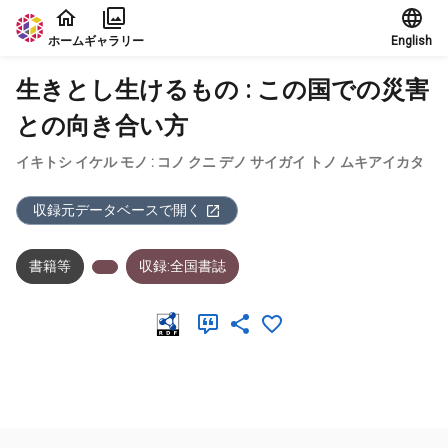
本文に飛ぶ
ホーム
ギャラリー
English
生きとし生けるもの : この国での災害
との向き合い方
イキトシ イケル モノ : コノ クニ デノ サイガイ トノ ムキアイカタ
収録元データベースで開く
書籍等
収録:全国書誌
メタデータ