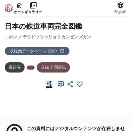
本文に飛ぶ
ホーム
ギャラリー
English
日本の鉄道車両完全図鑑
ニホン ノ テツドウ シャリョウ カンゼン ズカン
収録元データベースで開く
書籍等
収録:全国書誌
メタデータ
この資料にはデジタルコンテンツが存在しませ