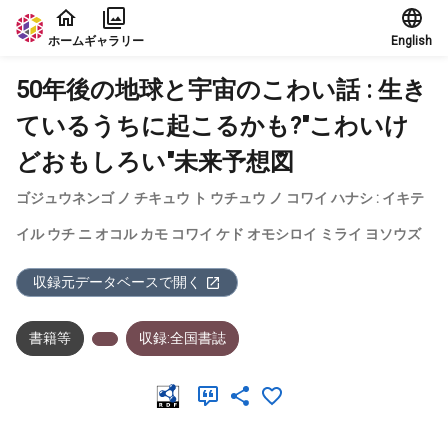
本文に飛ぶ
ホーム
ギャラリー
English
50年後の地球と宇宙のこわい話 : 生き
ているうちに起こるかも?"こわいけ
どおもしろい"未来予想図
ゴジュウネンゴ ノ チキュウ ト ウチュウ ノ コワイ ハナシ : イキテ
イル ウチ ニ オコル カモ コワイ ケド オモシロイ ミライ ヨソウズ
収録元データベースで開く
書籍等
収録:全国書誌