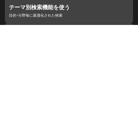
テーマ別検索機能を使う
目的・分野毎に最適化された検索
施設・機関を見つける
ジャパンサーチと連携している組織
ジャパンサーチの概要
ヘルプ
お知らせ
サイトポリシー
お問い合わせ
連携をご希望の機関の方へ
開発者の方へ
ジャパンサーチラボ
YouTube
Facebook
X
Instagram
デジタルアーカイブ推進に関する検討会