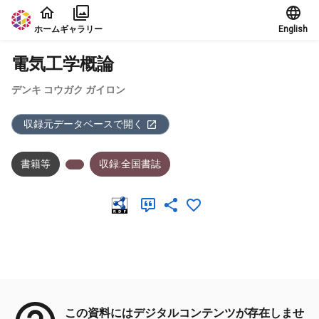
本文に飛ぶ
ホーム
ギャラリー
English
電気工学概論
デンキ コウガク ガイロン
収録元データベースで開く
書籍等
収録:全国書誌
メタデータ
この資料にはデジタルコンテンツが存在しませ