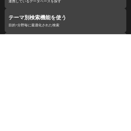
連携しているデータベースを探す
テーマ別検索機能を使う
目的・分野毎に最適化された検索
施設・機関を見つける
ジャパンサーチと連携している組織
ジャパンサーチの概要
ヘルプ
お知らせ
サイトポリシー
お問い合わせ
連携をご希望の機関の方へ
開発者の方へ
ジャパンサーチラボ
YouTube
Facebook
X
Instagram