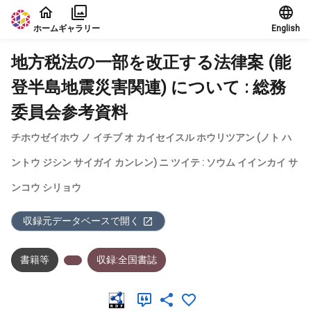
本文に飛ぶ
ホーム
ギャラリー
English
地方税法の一部を改正する法律案 (能
登半島地震災害関連) について : 総務
委員会参考資料
チホウゼイホウ ノ イチブ オ カイセイスル ホウリツアン (ノト ハ
ントウ ジシン サイガイ カンレン) ニ ツイテ : ソウム イインカイ サ
ンコウ シリョウ
収録元データベースで開く
書籍等
収録:全国書誌