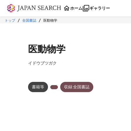
本文に飛ぶ
ホーム
ギャラリー
トップ
全国書誌
医動物学
医動物学
イドウブツガク
書籍等
収録:全国書誌