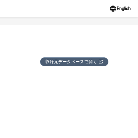
English
収録元データベースで開く