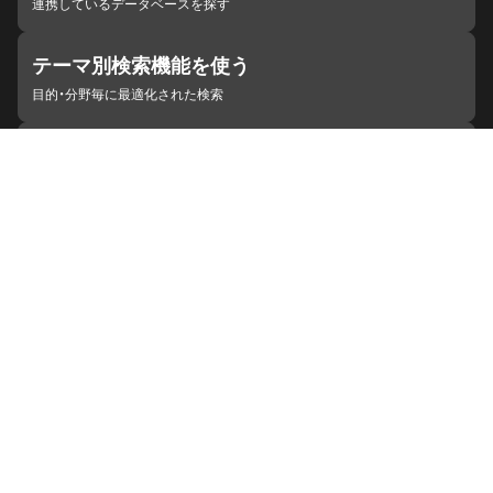
連携しているデータベースを探す
テーマ別検索機能を使う
目的・分野毎に最適化された検索
施設・機関を見つける
ジャパンサーチと連携している組織
ジャパンサーチの概要
ヘルプ
お知らせ
サイトポリシー
お問い合わせ
連携をご希望の機関の方へ
開発者の方へ
ジャパンサーチラボ
YouTube
Facebook
X
Instagram