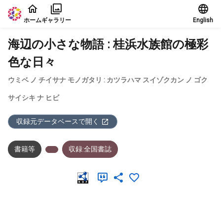
本文に飛ぶ
ホーム
ギャラリー
English
海辺の小さな物語 : 桂浜水族館の極彩
色な日々
ウミベ ノ チイサナ モノガタリ : カツラハマ スイゾクカン ノ ゴク
サイシキ ナ ヒビ
収録元データベースで開く
書籍等
収録:全国書誌