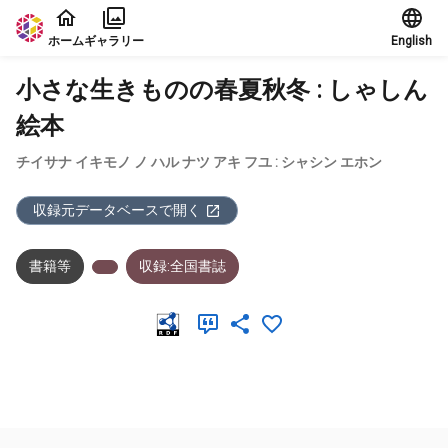
本文に飛ぶ
ホーム
ギャラリー
English
小さな生きものの春夏秋冬 : しゃしん
絵本
チイサナ イキモノ ノ ハル ナツ アキ フユ : シャシン エホン
収録元データベースで開く
書籍等
収録:全国書誌
メタデータ